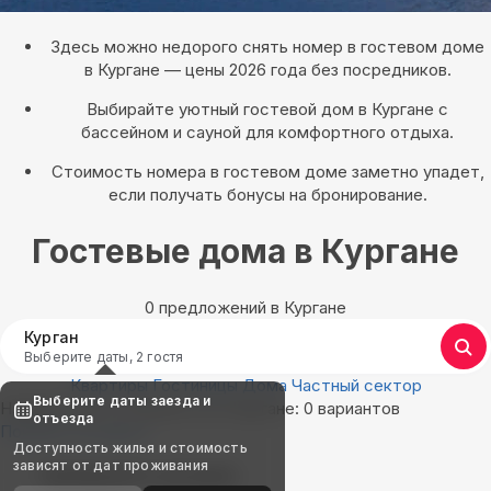
Здесь можно недорого снять номер в гостевом доме
в Кургане — цены 2026 года без посредников.
Выбирайте уютный гостевой дом в Кургане с
бассейном и сауной для комфортного отдыха.
Стоимость номера в гостевом доме заметно упадет,
если получать бонусы на бронирование.
Гостевые дома в Кургане
0 предложений в Кургане
Курган
Выберите даты, 2 гостя
Квартиры
Гостиницы
Дома
Частный сектор
Выберите даты заезда и
Найдём, где остановиться в Кургане: 0 вариантов
отъезда
Показать на карте
Доступность жилья и стоимость
зависят от дат проживания
Выбирайте лучшее