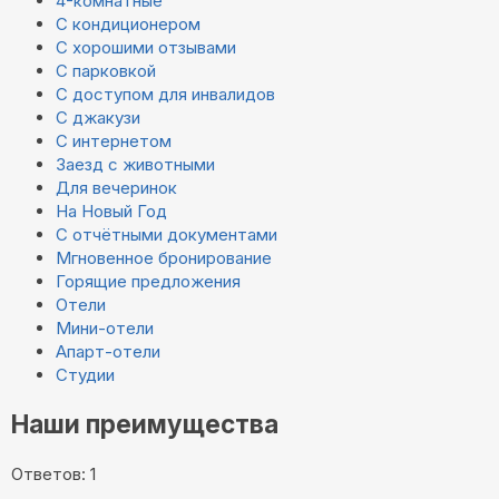
4-комнатные
С кондиционером
С хорошими отзывами
С парковкой
С доступом для инвалидов
С джакузи
С интернетом
Заезд с животными
Для вечеринок
На Новый Год
С отчётными документами
Мгновенное бронирование
Горящие предложения
Отели
Мини-отели
Апарт-отели
Студии
Наши преимущества
Ответов: 1